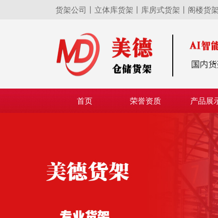
货架公司丨立体库货架丨库房式货架丨阁楼货
首页
荣誉资质
产品展