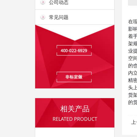
公司动态
常见问题
在
影
着
架
业
空
的
内
精
头
货
的
相关产品
RELATED PRODUCT
上