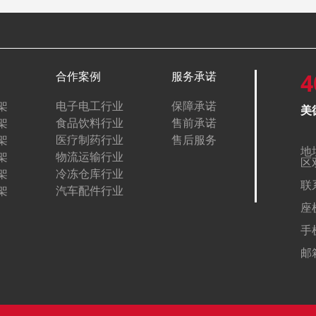
4
合作案例
服务承诺
架
电子电工行业
保障承诺
美
架
食品饮料行业
售前承诺
架
医疗制药行业
售后服务
地
架
物流运输行业
区
架
冷冻仓库行业
联
架
汽车配件行业
座机
手机
邮箱