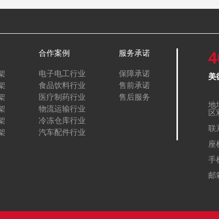
4
合作案例
服务承诺
架
电子电工行业
保障承诺
美
架
食品饮料行业
售前承诺
架
医疗制药行业
售后服务
地
架
物流运输行业
区
架
冷冻仓库行业
联
架
汽车配件行业
座机
手机
邮箱