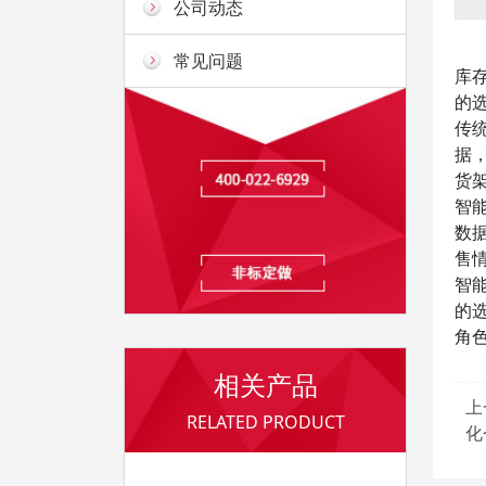
公司动态
常见问题
库
的
传
据
货
智
数
售
智
的
角
相关产品
上
RELATED PRODUCT
化