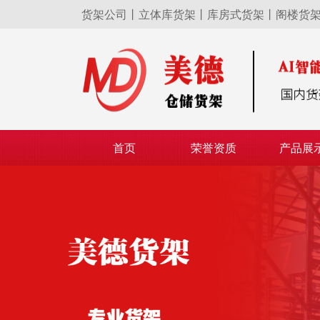
货架公司丨立体库货架丨库房式货架丨阁楼货
首页
荣誉资质
产品展