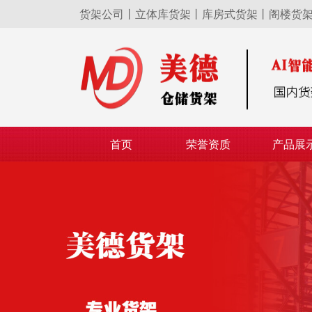
货架公司丨立体库货架丨库房式货架丨阁楼货
首页
荣誉资质
产品展