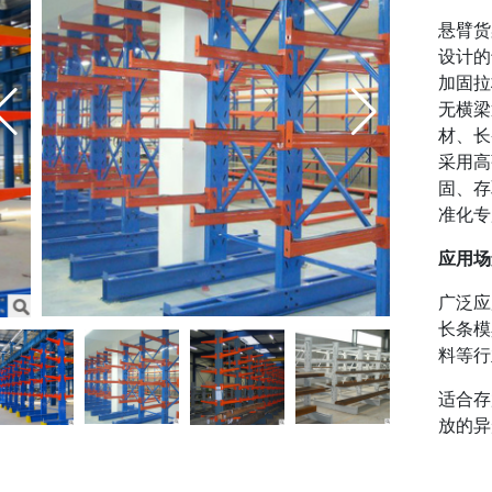
悬臂货
设计的
加固拉
无横梁
材、长
采用高
固、存
准化专
应用场
广泛应
长条模
料等行
适合存
放的异
库、五