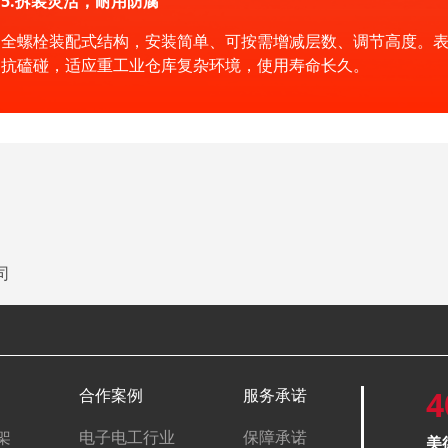
5.拆装灵活，耐用防腐
全螺栓装配式结构，安装简单、可按需增减层数、调节高度。
抗磕碰，适应重工业仓库复杂环境，使用寿命长久。
司
4
合作案例
服务承诺
架
电子电工行业
保障承诺
美