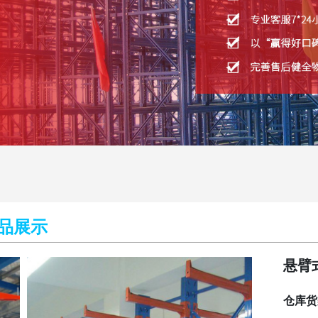
品展示
悬臂
仓库货