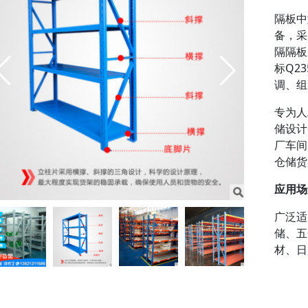
隔板中
备，采
隔隔板
标Q2
调、组
专为人
储设计
厂车间
仓储货
应用场
广泛适
储、五
材、日
适合人
碎、需