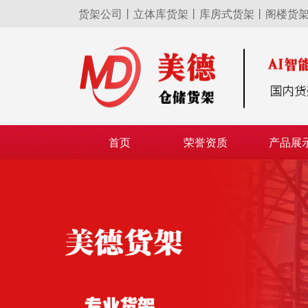
货架公司丨立体库货架丨库房式货架丨阁楼货
首页
荣誉资质
产品展