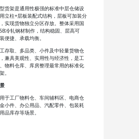
型货架是通用性极强的标准中层仓储设
用立柱+层板装配式结构，层板可加装分
，实现货物独立分区存放。整体采用国
35B冷轧钢材制作，结构稳固、层高可
装便捷、承载均衡。
工存取、多品类、小件及中轻量货物仓
，兼具美观性、实用性与经济性，是工
、物料仓库、库房整理最常用的标准化
架。
景
用于工厂物料仓、车间辅料区、电商仓
金小件、办公用品、汽配零件、包装耗
用品库存等场景。
工日常拣货、货品品类繁多、规格细
要分区分类管理的仓储环境，通用性覆